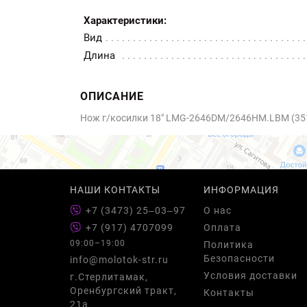
Характеристики:
Вид
Длина
ОПИСАНИЕ
Нож г/косилки 18" LMG-2646DM/2646HM.LBM (35
НАШИ КОНТАКТЫ
ИНФОРМАЦИЯ
+7 (3473) 25‒03‒97
О нас
+7 (917) 4707099
Оплата
09:00–19:00
Политика
Безопасности
info@molotok-str.ru
Условия доставки
г.Стерлитамак,
Оренбургский тракт,
Контакты
21а