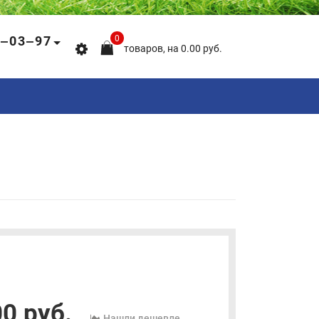
5‒03‒97
0
товаров, на 0.00 руб.
0 руб.
Нашли дешевле