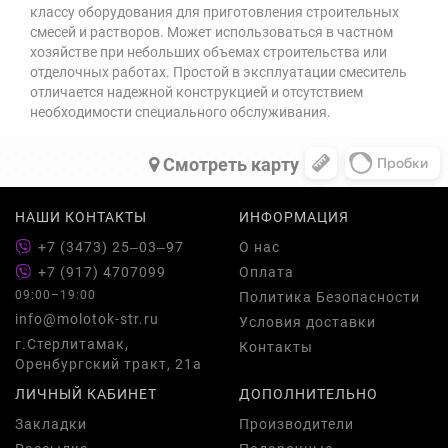
классу оборудования для приготовления строительных
смесей и растворов. Может использоваться в частном
хозяйстве при небольших объемах строительства или
отделочных работах. Простой в эксплуатации смеситель
отличается надежной конструкцией и отсутствием
необходимости специального обслуживания.
Cмотреть карту
НАШИ КОНТАКТЫ
ИНФОРМАЦИЯ
+7 (3473) 25‒03‒97
О нас
+7 (917) 4707099
Оплата
09:00–19:00
Политика Безопасности
info@molotok-str.ru
Условия доставки
г.Стерлитамак,
Контакты
Оренбургский тракт, 21а
ЛИЧНЫЙ КАБИНЕТ
ДОПОЛНИТЕЛЬНО
Закладки
Производители