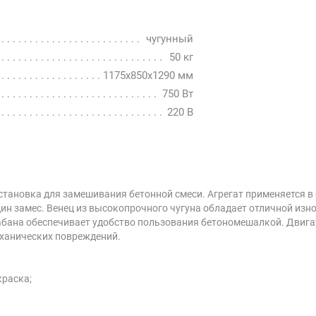
чугунный
50 кг
1175х850х1290 мм
750 Вт
220 В
установка для замешивания бетонной смеси. Агрегат применяется 
дин замес. Венец из высокопрочного чугуна обладает отличной изн
абана обеспечивает удобство пользования бетономешалкой. Двиг
еханических повреждений.
краска;