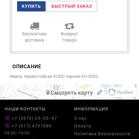
КУПИТЬ
БЫСТРЫЙ ЗАКАЗ
Бесплатная
Возврат
доставка
товара
ОПИСАНИЕ
Эмаль термостойкая KUDO черная KU-5002
Cмотреть карту
НАШИ КОНТАКТЫ
ИНФОРМАЦИЯ
+7 (3473) 25‒03‒97
О нас
+7 (917) 4707099
Оплата
09:00–19:00
Политика Безопасности