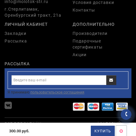
info@molotok-str.ru
Условия доставки
г.Стерлитамак,
Контакты
Оренбургский тракт, 21а
ЛИЧНЫЙ КАБИНЕТ
ДОПОЛНИТЕЛЬНО
Закладки
Производители
Рассылка
Подарочные
сертификаты
Акции
РАССЫЛКА
Я принимаю
пользовательское соглашения
ВСЕ ДЛЯ САДА
Насадки дрели,мшу,наждаки
САДОВЫЙ
РУЧНОЙ ИНСТРУМЕНТ
300.00 руб.
КУПИТЬ