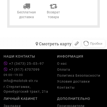
Бесплатная
Возврат
доставка
товара
Cмотреть карту
НАШИ КОНТАКТЫ
ИНФОРМАЦИЯ
+7 (3473) 25‒03‒97
О нас
+7 (917) 4707099
Оплата
09:00–19:00
Политика Безопасности
info@molotok-str.ru
Условия доставки
г.Стерлитамак,
Контакты
Оренбургский тракт, 21а
ЛИЧНЫЙ КАБИНЕТ
ДОПОЛНИТЕЛЬНО
Закладки
Производители