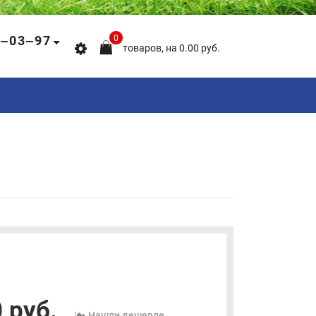
5‒03‒97
0
товаров, на 0.00 руб.
 руб.
Нашли дешевле