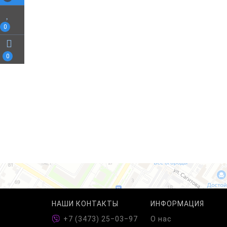
0
0
НАШИ КОНТАКТЫ
ИНФОРМАЦИЯ
+7 (3473) 25‒03‒97
О нас