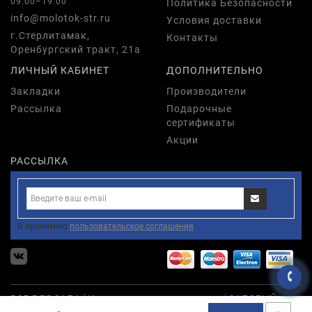
09:00–19:00
Политика Безопасности
info@molotok-str.ru
Условия доставки
г.Стерлитамак,
Контакты
Оренбургский тракт, 21а
ЛИЧНЫЙ КАБИНЕТ
ДОПОЛНИТЕЛЬНО
Закладки
Производители
Рассылка
Подарочные
сертификаты
Акции
РАССЫЛКА
Я принимаю
пользовательское соглашения
ВСЕ ДЛЯ САДА
Насадки дрели,мшу,наждаки
САДОВЫЙ