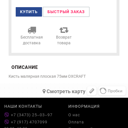
КУПИТЬ
БЫСТРЫЙ ЗАКАЗ
Бесплатная
Возврат
доставка
товара
ОПИСАНИЕ
Кисть малярная плоская 75мм OXCRAFT
Cмотреть карту
НАШИ КОНТАКТЫ
ИНФОРМАЦИЯ
+7 (3473) 25‒03‒97
О нас
+7 (917) 4707099
Оплата