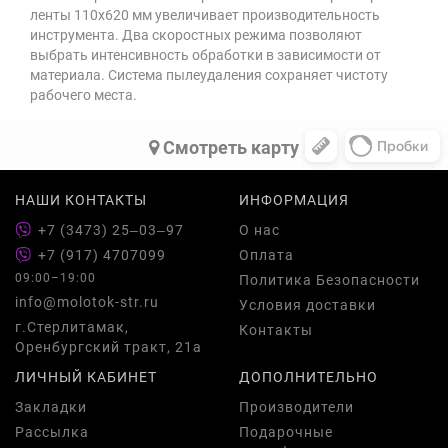
ленты 110х620 мм увеличивает производительность
инструмента. Два скоростных режима позволяют
выбрать интенсивность обработки в зависимости от
материала. Система пылеудаления сохраняет чистоту
рабочего места.
Cмотреть карту
НАШИ КОНТАКТЫ
ИНФОРМАЦИЯ
+7 (3473) 25‒03‒97
О нас
+7 (917) 4707099
Оплата
09:00–19:00
Политика Безопасности
info@molotok-str.ru
Условия доставки
г.Стерлитамак,
Контакты
Оренбургский тракт, 21а
ЛИЧНЫЙ КАБИНЕТ
ДОПОЛНИТЕЛЬНО
Закладки
Производители
Рассылка
Подарочные