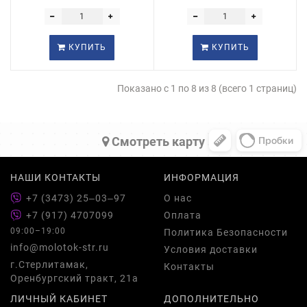
КУПИТЬ
КУПИТЬ
Показано с 1 по 8 из 8 (всего 1 страниц)
Cмотреть карту
НАШИ КОНТАКТЫ
ИНФОРМАЦИЯ
+7 (3473) 25‒03‒97
О нас
+7 (917) 4707099
Оплата
09:00–19:00
Политика Безопасности
info@molotok-str.ru
Условия доставки
г.Стерлитамак,
Контакты
Оренбургский тракт, 21а
ЛИЧНЫЙ КАБИНЕТ
ДОПОЛНИТЕЛЬНО