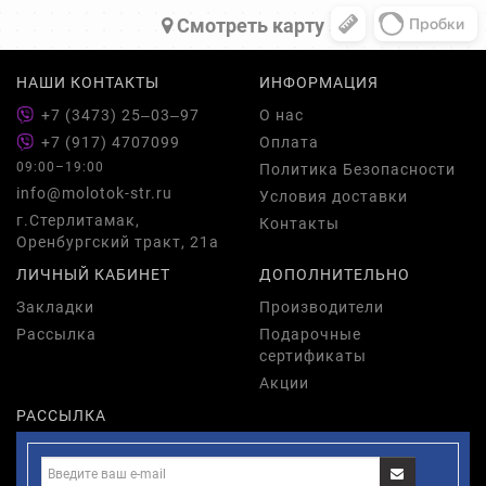
Cмотреть карту
НАШИ КОНТАКТЫ
ИНФОРМАЦИЯ
+7 (3473) 25‒03‒97
О нас
+7 (917) 4707099
Оплата
09:00–19:00
Политика Безопасности
info@molotok-str.ru
Условия доставки
г.Стерлитамак,
Контакты
Оренбургский тракт, 21а
ЛИЧНЫЙ КАБИНЕТ
ДОПОЛНИТЕЛЬНО
Закладки
Производители
Рассылка
Подарочные
сертификаты
Акции
РАССЫЛКА