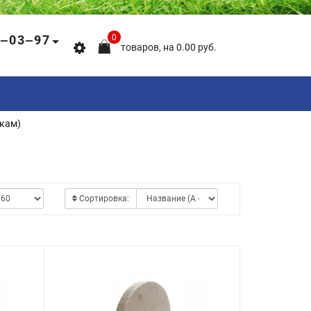
5‒03‒97
0
товаров, на 0.00 руб.
кам)
Сортировка: