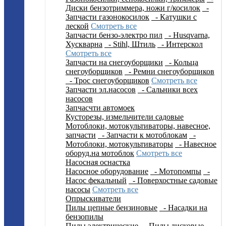
Диски бензотриммера, ножи г/косилок
-
Запчасти газонокосилок
- Катушки с
леской
Смотреть все
Запчасти бензо-электро пил
- Husqvarna,
Хускварна
- Stihl, Штиль
- Интерскол
Смотреть все
Запчасти на снегоуборщики
- Кольца
снегоуборщиков
- Ремни снегоуборщиков
- Трос снегоуборщиков
Смотреть все
Запчасти эл.насосов
- Сальники всех
насосов
Запчасчти автомоек
Кусторезы, измельчители садовые
Мотоблоки, мотокультиваторы, навесное,
запчасти
- Запчасти к мотоблокам
-
Мотоблоки, мотокультиваторы
- Навесное
оборуд.на мотоблок
Смотреть все
Насосная оснастка
Насосное оборудование
- Мотопомпы
-
Насос фекальный
- Поверхостные садовые
насосы
Смотреть все
Опрыскиватели
Пилы цепные бензиновые
- Насадки на
бензопилы
Пилы электрические
- Пилы дисковые