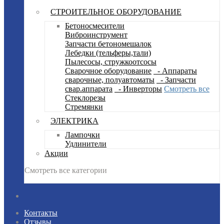
СТРОИТЕЛЬНОЕ ОБОРУДОВАНИЕ
Бетоносмесители
Виброинструмент
Запчасти бетономешалок
Лебедки (тельферы,тали)
Пылесосы, стружкоотсосы
Сварочное оборудование
- Аппараты
сварочные, полуавтоматы
- Запчасти
свар.аппарата
- Инверторы
Смотреть все
Стеклорезы
Стремянки
ЭЛЕКТРИКА
Лампочки
Удлинители
Акции
Смотреть все категории
Контакты
Отзывы