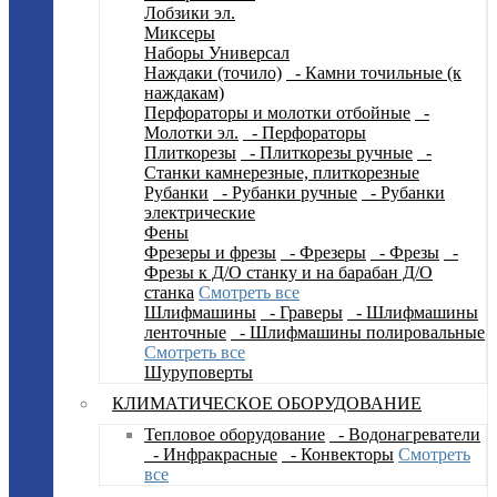
Лобзики эл.
Миксеры
Наборы Универсал
Наждаки (точило)
- Камни точильные (к
наждакам)
Перфораторы и молотки отбойные
-
Молотки эл.
- Перфораторы
Плиткорезы
- Плиткорезы ручные
-
Станки камнерезные, плиткорезные
Рубанки
- Рубанки ручные
- Рубанки
электрические
Фены
Фрезеры и фрезы
- Фрезеры
- Фрезы
-
Фрезы к Д/О станку и на барабан Д/О
станка
Смотреть все
Шлифмашины
- Граверы
- Шлифмашины
ленточные
- Шлифмашины полировальные
Смотреть все
Шуруповерты
КЛИМАТИЧЕСКОЕ ОБОРУДОВАНИЕ
Тепловое оборудование
- Водонагреватели
- Инфракрасные
- Конвекторы
Смотреть
все