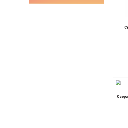
С
Сверл