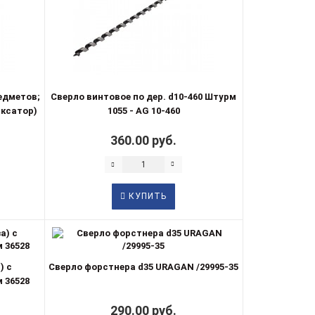
редметов;
Сверло винтовое по дер. d10-460 Штурм
иксатор)
1055 - AG 10-460
360.00 руб.
КУПИТЬ
) с
Сверло форстнера d35 URAGAN /29995-35
 36528
290.00 руб.