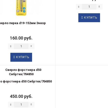
КУПИТЬ
верло перка d19-152мм Энкор
160.00 руб.
КУПИТЬ
о форстнера d50 Сибртех/704850
450.00 руб.