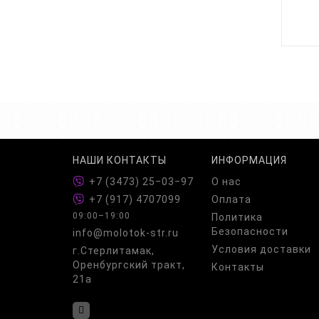
НАШИ КОНТАКТЫ
ИНФОРМАЦИЯ
+7 (3473) 25‒03‒97
О нас
+7 (917) 4707099
Оплата
09:00–19:00
Политика
Безопасности
info@molotok-str.ru
Условия доставки
г.Стерлитамак,
Оренбургский тракт,
Контакты
21а